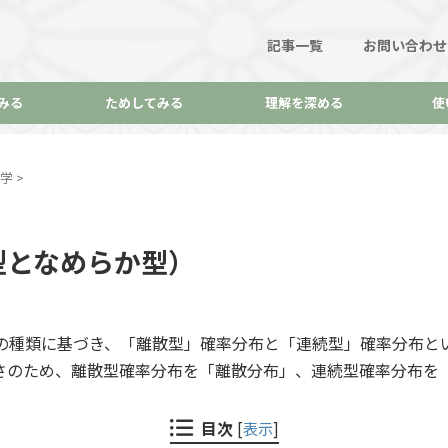
記事一覧
お問い合わせ
みる
ためしてみる
理解を深める
使
学
>
型となめらか型）
の種類に基づき、「離散型」確率分布と「連続型」確率分布と
さのため、離散型確率分布を「離散分布」、連続型確率分布を
目次
[
表示
]