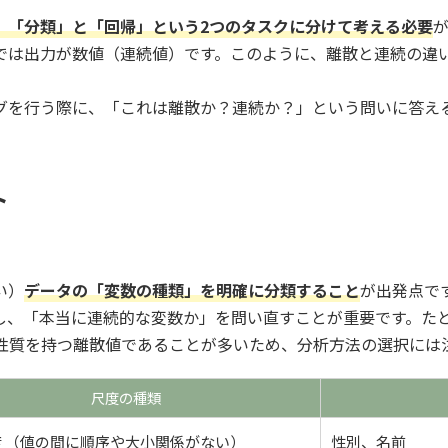
、「分類」と「回帰」という2つのタスクに分けて考える必要
では出力が数値（連続値）です。このように、離散と連続の違い
グを行う際に、「これは離散か？連続か？」という問いに答え
。
ト
い）
データの「変数の種類」を明確に分類すること
が出発点で
し、「本当に連続的な変数か」を問い直すことが重要です。たと
性質を持つ離散値であることが多いため、分析方法の選択には
尺度の種類
 （値の間に順序や大小関係がない）
性別、名前