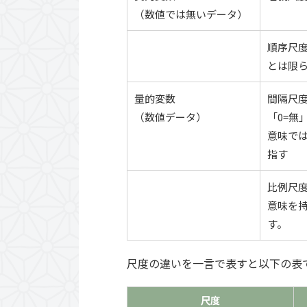
（数値では無いデータ）
順序尺度
とは限
量的変数
間隔尺
（数値データ）
「0=無
意味で
指す
比例尺度
意味を持
す。
尺度の違いを一言で表すと以下の表
尺度