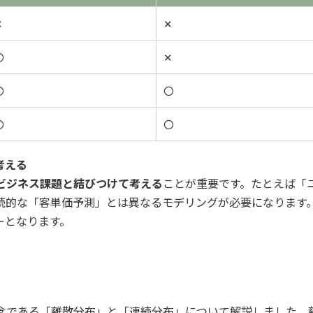
✕
✕
〇
✕
〇
〇
〇
〇
考える
ビジネス課題と結びつけて考える
ことが重要です。たとえば「
続的な「客単価予測」とは異なるモデリングが必要になります
ーとなります。
念である「離散分布」と「連続分布」について解説しました。