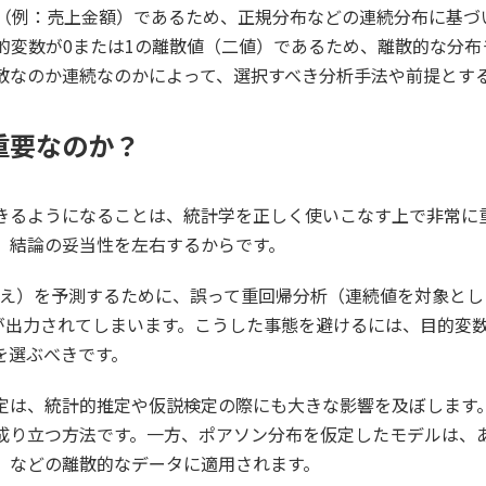
（例：売上金額）であるため、正規分布などの連続分布に基づ
的変数が0または1の離散値（二値）であるため、離散的な分布
散なのか連続なのかによって、選択すべき分析手法や前提とす
重要なのか
？
きるようになることは、統計学を正しく使いこなす上で非常に
、結論の妥当性を左右するからです。
え）を予測するために、誤って重回帰分析（連続値を対象とした
値が出力されてしまいます。こうした事態を避けるには、目的変
を選ぶべきです。
定は、統計的推定や仮説検定の際にも大きな影響を及ぼします
成り立つ方法です。一方、ポアソン分布を仮定したモデルは、
）などの離散的なデータに適用されます。