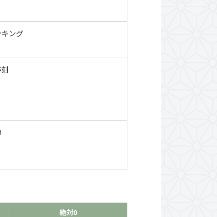
ンキング
時刻
齢
絶対0