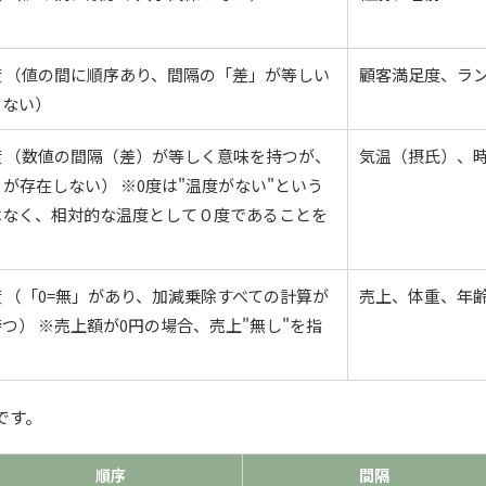
 （値の間に順序あり、間隔の「差」が等しい
顧客満足度、ラ
らない）
度 （数値の間隔（差）が等しく意味を持つが、
気温（摂氏）、
」が存在しない） ※0度は"温度がない"という
はなく、相対的な温度として０度であることを
 （「0=無」があり、加減乗除すべての計算が
売上、体重、年
つ） ※売上額が0円の場合、売上"無し"を指
です。
順序
間隔