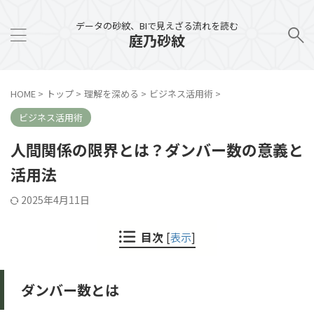
データの砂紋、BIで見えざる流れを読む
庭乃砂紋
HOME
>
トップ
>
理解を深める
>
ビジネス活用術
>
ビジネス活用術
人間関係の限界とは？ダンバー数の意義と
活用法
2025年4月11日
目次
[
表示
]
ダンバー数とは