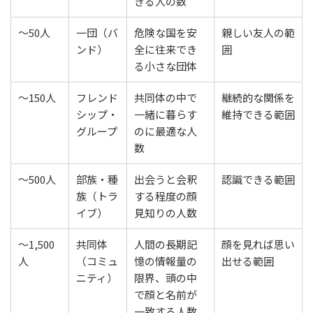
きる人の数
～50人
一団（バ
危険な国を安
親しい友人の範
ンド）
全に往来でき
囲
る小さな団体
～150人
フレンド
共同体の中で
継続的な関係を
シップ・
一緒に暮らす
維持できる範囲
グループ
のに最適な人
数
～500人
部族・種
出会うと会釈
認識できる範囲
族（トラ
する程度の顔
イブ）
見知りの人数
～1,500
共同体
人間の長期記
顔を見れば思い
人
（コミュ
憶の情報量の
出せる範囲
ニティ）
限界、頭の中
で顔と名前が
一致する人数