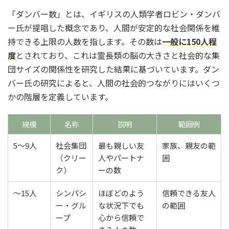
「ダンバー数」とは、イギリスの人類学者ロビン・ダンバ
ー氏が提唱した概念であり、人間が安定的な社会関係を維
持できる上限の人数を指します。その数は
一般に150人程
度
とされており、これは霊長類の脳の大きさと社会的な集
団サイズの関係性を研究した結果に基づいています。ダン
バー氏の研究によると、人間の社会的つながりにはいくつ
かの階層を定義しています。
規模
名称
説明
範囲例
5～9人
社会集団
最も親しい友
家族、親友の範
（クリー
人やパートナ
囲
ク）
ーの数
～15人
シンパシ
ほぼどのよう
信頼できる友人
ー・グル
な状況下でも
の範囲
ープ
心から信頼で