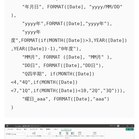
    "年月日", FORMAT([Date], "yyyy/MM/DD" 
),

    "yyyy年",FORMAT([Date],"yyyy年"),

    "yyyy年
度",FORMAT(if(MONTH([Date])>3,YEAR([Date])
,YEAR([Date])-1),"0年度"),

    "MM月", FORMAT ([Date], "MM月" ),

    "DD日", FORMAT([Date],"DD日"),

    "Q四半期", if(MONTH([Date])
<4,"4Q",if(MONTH([Date])
<7,"1Q",if(MONTH([Date])<10,"2Q","3Q"))),

    "曜日_aaa", FORMAT([Date],"aaa")

)