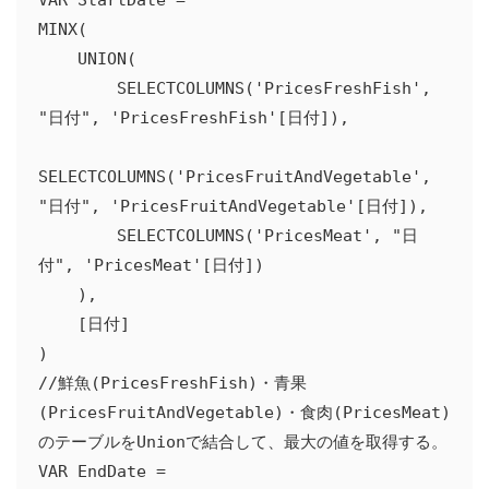
MINX(

    UNION(

        SELECTCOLUMNS('PricesFreshFish', 
"日付", 'PricesFreshFish'[日付]),

SELECTCOLUMNS('PricesFruitAndVegetable', 
"日付", 'PricesFruitAndVegetable'[日付]),

        SELECTCOLUMNS('PricesMeat', "日
付", 'PricesMeat'[日付])

    ),

    [日付]

)

//鮮魚(PricesFreshFish)・青果
(PricesFruitAndVegetable)・食肉(PricesMeat)
のテーブルをUnionで結合して、最大の値を取得する。

VAR EndDate = 
