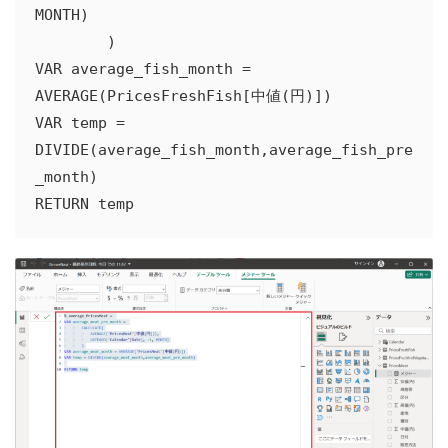
MONTH)

        )

VAR average_fish_month = 
AVERAGE(PricesFreshFish[中値(円)])

VAR temp = 
DIVIDE(average_fish_month,average_fish_pre
_month)

RETURN temp