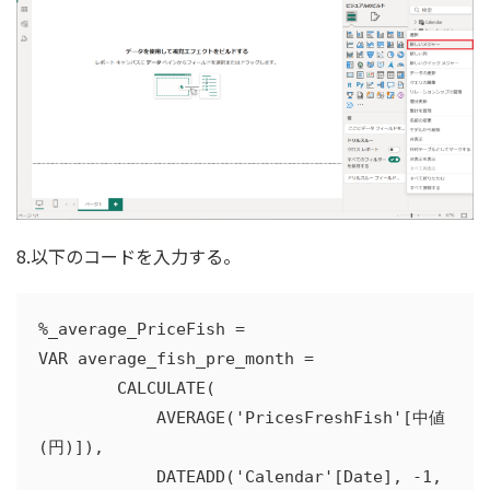
8.以下のコードを入力する。
%_average_PriceFish =

VAR average_fish_pre_month =

        CALCULATE(

            AVERAGE('PricesFreshFish'[中値
(円)]),

            DATEADD('Calendar'[Date], -1, 