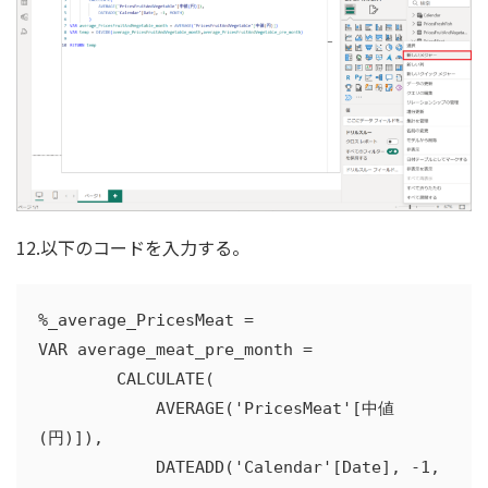
12.以下のコードを入力する。
%_average_PricesMeat =

VAR average_meat_pre_month =

        CALCULATE(

            AVERAGE('PricesMeat'[中値
(円)]),

            DATEADD('Calendar'[Date], -1, 