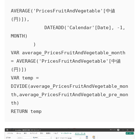
AVERAGE('PricesFruitAndVegetable'[中値
(円)]),

            DATEADD('Calendar'[Date], -1, 
MONTH)

        )

VAR average_PricesFruitAndVegetable_month 
= AVERAGE('PricesFruitAndVegetable'[中値
(円)])

VAR temp = 
DIVIDE(average_PricesFruitAndVegetable_mon
th,average_PricesFruitAndVegetable_pre_mon
th)

RETURN temp