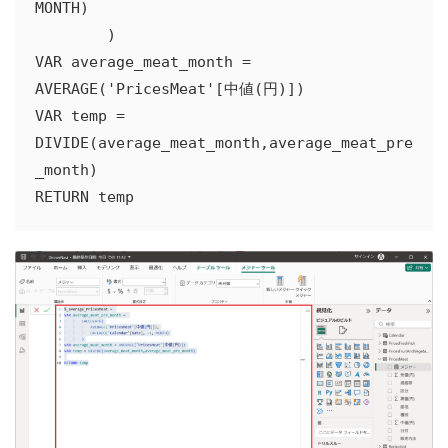
MONTH)

        )

VAR average_meat_month = 
AVERAGE('PricesMeat'[中値(円)])

VAR temp = 
DIVIDE(average_meat_month,average_meat_pre
_month)

RETURN temp