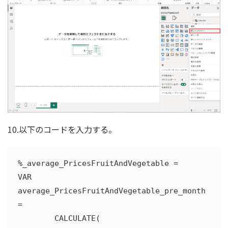
10.以下のコードを入力する。
%_average_PricesFruitAndVegetable =

VAR 
average_PricesFruitAndVegetable_pre_month 
=

        CALCULATE(
