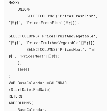
MAXX(

    UNION(

        SELECTCOLUMNS('PricesFreshFish', 
"日付", 'PricesFreshFish'[日付]),

SELECTCOLUMNS('PricesFruitAndVegetable', 
"日付", 'PricesFruitAndVegetable'[日付]),

        SELECTCOLUMNS('PricesMeat', "日
付", 'PricesMeat'[日付])

    ),

    [日付]

)

VAR BaseCalendar =CALENDAR 
(StartDate,EndDate)

RETURN

ADDCOLUMNS(

    BaseCalendar,
